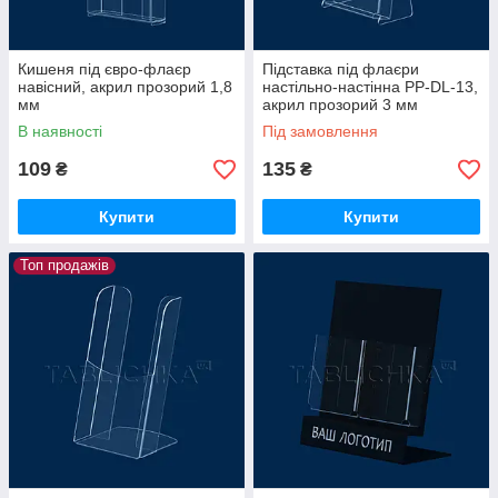
Кишеня під євро-флаєр
Підставка під флаєри
навісний, акрил прозорий 1,8
настільно-настінна PP-DL-13,
мм
акрил прозорий 3 мм
В наявності
Під замовлення
109
135
₴
₴
Купити
Купити
Топ продажів