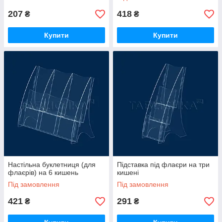
207
418
₴
₴
Купити
Купити
Настільна буклетниця (для
Підставка під флаєри на три
флаєрів) на 6 кишень
кишені
Під замовлення
Під замовлення
421
291
₴
₴