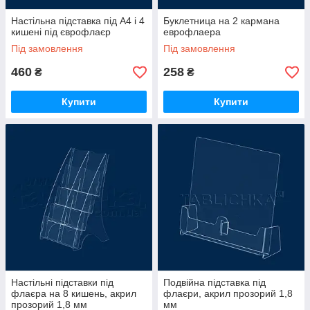
Настільна підставка під А4 і 4
Буклетница на 2 кармана
кишені під єврофлаєр
еврофлаера
Під замовлення
Під замовлення
460
258
₴
₴
Купити
Купити
Настільні підставки під
Подвійна підставка під
флаєра на 8 кишень, акрил
флаєри, акрил прозорий 1,8
прозорий 1,8 мм
мм