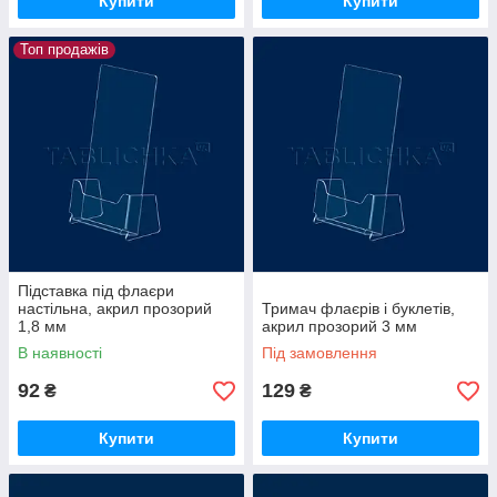
Купити
Купити
Топ продажів
Підставка під флаєри
настільна, акрил прозорий
Тримач флаєрів і буклетів,
1,8 мм
акрил прозорий 3 мм
В наявності
Під замовлення
92
129
₴
₴
Купити
Купити