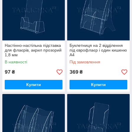
Настінно-настільна підставка
Буклетниця на 2 відділення
для флаєрів, акрил прозорий
під єврофлаєр і один кишеню
1,8 мм
А4
В наявності
Під замовлення
97
369
₴
₴
Купити
Купити