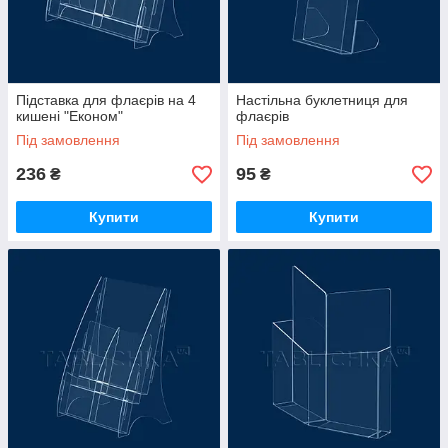
Підставка для флаєрів на 4
Настільна буклетниця для
кишені "Економ"
флаєрів
Під замовлення
Під замовлення
236
95
₴
₴
Купити
Купити