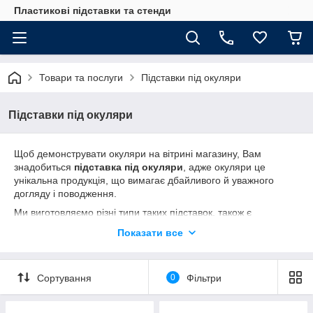
Пластикові підставки та стенди
Товари та послуги
Підставки під окуляри
Підставки під окуляри
Щоб демонструвати окуляри на вітрині магазину, Вам
знадобиться
підставка під окуляри
, адже окуляри це
унікальна продукція, що вимагає дбайливого й уважного
догляду і поводження.
Ми виготовляємо різні типи таких підставок, також є
можливість виготовлення унікальних підставок за Вашим
Показати все
замовленням.
Сортування
0
Фільтри