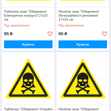
Табличка знак "Обережно!
Наліпка знак "Обережно!
Електрична напруга"17х15
Легкозаймисті речовини"
см
17х15 см
Під замовлення
Під замовлення
95
80
₴
₴
Купити
Купити
Табличка "Обережно! Отруйні
Наліпка знак "Обережно!