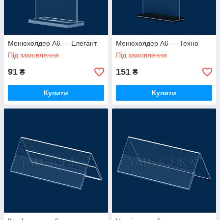
Менюхолдер А6 — Елегант
Менюхолдер А6 — Техно
Під замовлення
Під замовлення
91
151
₴
₴
Купити
Купити