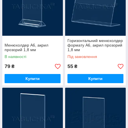
Горизонтальний менюхолдер
Менюхолдер А6, акрил
формату А6, акрил прозорий
прозорий 1,8 мм
1,8 мм
В наявності
Під замовлення
79
55
₴
₴
Купити
Купити