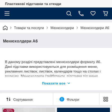
Пластикові підставки та стенди
Товари та послуги
Менюхолдери
Менюхолдери А6
Менюхолдери А6
В даному розділі представлені менюхолдери формату А6.
Дані підставки використовуються для розміщення меню,
рекламних листівок, листівок, календарів тощо на столах і
полицях. Менюхолдери (тейблтенти, підставки під меню,
менюшниці, власники меню) - невід'ємна частина невеликих
Показати все
кафе, барів, готелів, а також банків, магазинів, страхових
компаній. Ми також надаємо послуги з нанесення зображень
на пластик з допомогою трафаретного друку,
Сортування
0
Фільтри
повнокольорового уф друку, лазерного гравіювання.
–30%