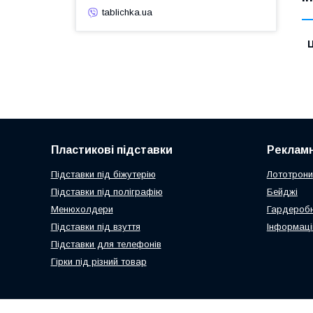
tablichka.ua
Ц
Пластикові підставки
Рекламн
Підставки під біжутерію
Лототрони
Підставки під поліграфію
Бейджі
Менюхолдери
Гардеробн
Підставки під взуття
Інформаці
Підставки для телефонів
Гірки під різний товар