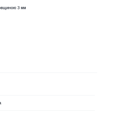
товщиною 3 мм
а