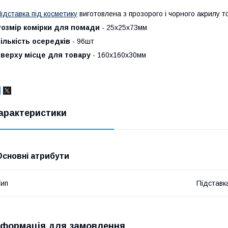
ідставка під косметику
виготовлена з прозорого і чорного акрилу 
Розмір комірки для помади
- 25х25х73мм
ількість осередків
- 96шт
Зверху місце для товару
- 160х160х30мм
арактеристики
Основні атрибути
ип
Підставк
нформація для замовлення