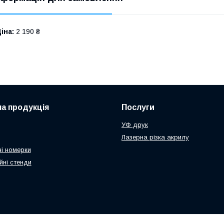
іна:
2 190 ₴
а продукція
Послуги
УФ друк
Лазерна різка акрилу
і номерки
йні стенди