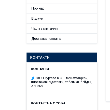
Про нас
Відгуки
Часті запитання
Доставка і оплата
КОНТАКТИ
ФОП Гур'єва К.С. - менюхолдери,
пластикові підставки, таблички, бейджі,
ХоРеКа