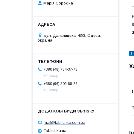
Марія Сорокіна
П
К
вул. Дальницька, 43/3, Одеса,
Україна
Х
+380 (48) 734-37-73
Київстар
+380 (96) 509-88-26
Київстар
Т
mail@tablichka.com.ua
Tablichka.ua
І