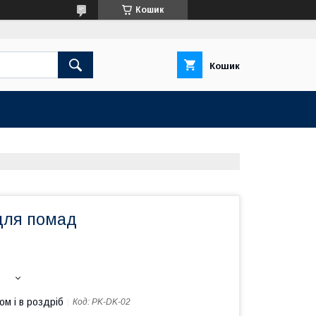
Кошик
Кошик
для помад
ом і в роздріб
Код:
PK-DK-02