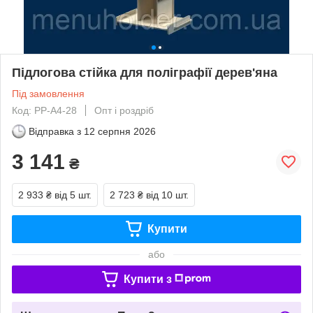
Підлогова стійка для поліграфії дерев'яна
Під замовлення
Код: PP-A4-28
Опт і роздріб
Відправка з
12 серпня 2026
3 141
₴
2 933 ₴
від 5 шт.
2 723 ₴
від 10 шт.
Купити
або
Купити з