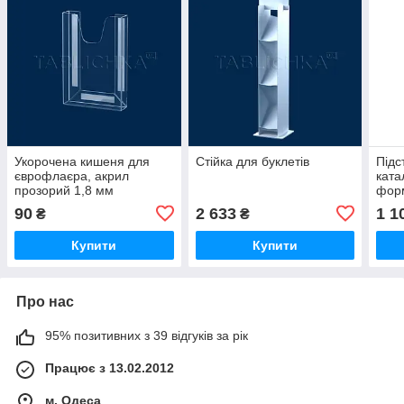
Укорочена кишеня для
Стійка для буклетів
Підс
єврофлаєра, акрил
ката
прозорий 1,8 мм
форм
90
2 633
1 1
₴
₴
Купити
Купити
Про нас
95% позитивних з 39 відгуків за рік
Працює з 13.02.2012
м. Одеса