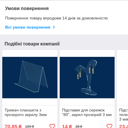
Умови повернення
Повернення товару впродовж 14 днів за домовленістю
Всі умови повернення
Подібні товари компанії
Тримач планшета з
Підставки для сережок
Підс
прозорого акрилу 3мм
"80", акрил прозорий 3 мм
теле
3 м
70,85
14
23,
₴
₴
109 ₴
28 ₴