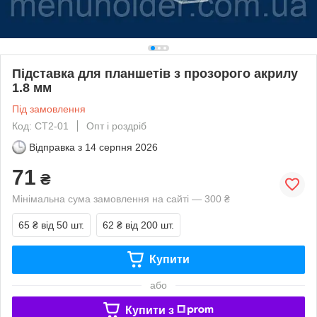
Підставка для планшетів з прозорого акрилу
1.8 мм
Під замовлення
Код: СТ2-01
Опт і роздріб
Відправка з
14 серпня 2026
71
₴
Мінімальна сума замовлення на сайті — 300 ₴
65 ₴
від 50 шт.
62 ₴
від 200 шт.
Купити
або
Купити з