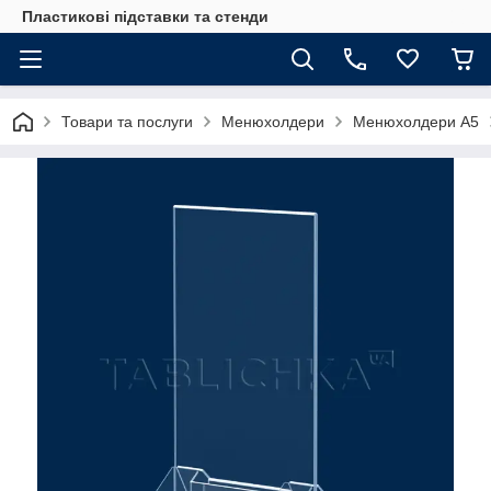
Пластикові підставки та стенди
Товари та послуги
Менюхолдери
Менюхолдери А5