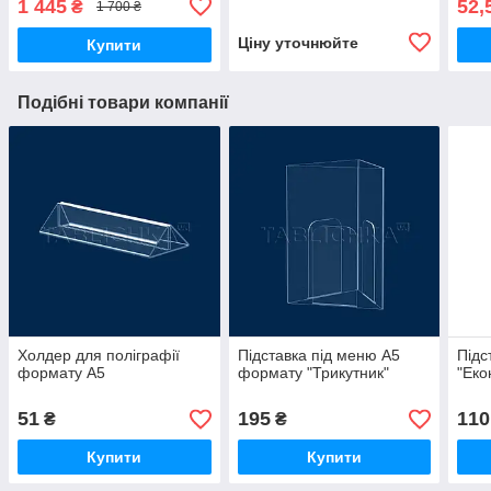
1 445
52,
₴
1 700 ₴
Ціну уточнюйте
Купити
Подібні товари компанії
Холдер для поліграфії
Підставка під меню А5
Підс
формату А5
формату "Трикутник"
"Еко
51
195
110
₴
₴
Купити
Купити