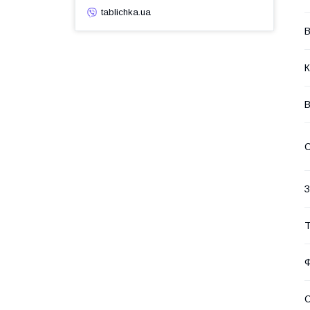
tablichka.ua
В
К
С
З
Т
С