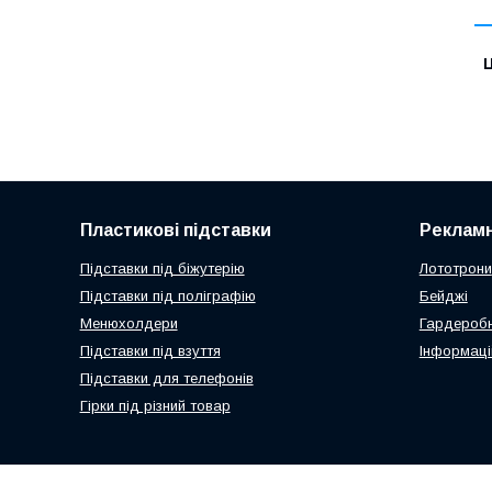
Ц
Пластикові підставки
Рекламн
Підставки під біжутерію
Лототрони
Підставки під поліграфію
Бейджі
Менюхолдери
Гардеробн
Підставки під взуття
Інформаці
Підставки для телефонів
Гірки під різний товар