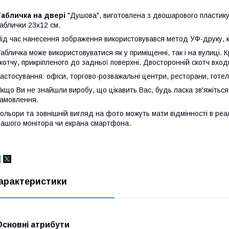
абличка на двері
"Душова", виготовлена з двошарового пластику,
аблички 23х12 см.
ід час нанесення зображення використовувався метод УФ-друку, к
абличка може використовуватися як у приміщенні, так і на вулиці.
котчу, прикріпленого до задньої поверхні. Двосторонній скотч вход
астосування: офіси, торгово-розважальні центри, ресторани, готелі
кщо Ви не знайшли виробу, що цікавить Вас, будь ласка зв'яжіть
амовлення.
ольори та зовнішній вигляд на фото можуть мати відмінності в реа
ашого монітора чи екрана смартфона.
арактеристики
Основні атрибути