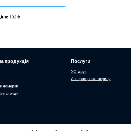
іна:
192 ₴
а продукція
Послуги
УФ друк
Лазерна різка акрилу
і номерки
йні стенди