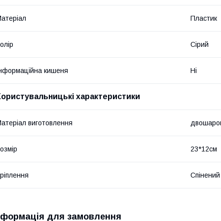
атеріал
Пластик
олір
Сірий
нформаційна кишеня
Ні
Користувальницькі характеристики
атеріал виготовлення
двошаров
озмір
23*12см
ріплення
Спінений
нформація для замовлення