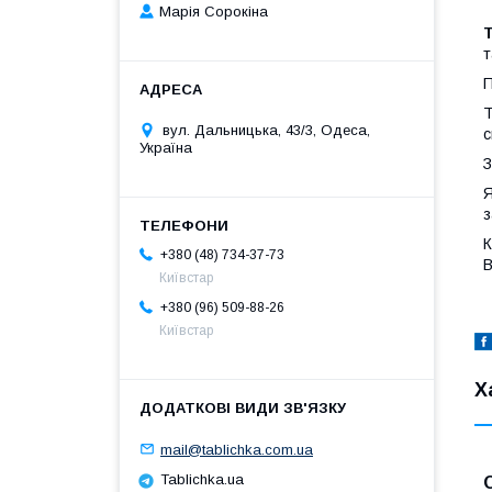
Марія Сорокіна
Т
т
П
Т
вул. Дальницька, 43/3, Одеса,
с
Україна
З
Я
з
К
+380 (48) 734-37-73
В
Київстар
+380 (96) 509-88-26
Київстар
Х
mail@tablichka.com.ua
Tablichka.ua