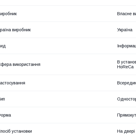
иробник
Власне в
раїна виробник
Україна
Вид
Інформац
В устано
фера використання
HoReCa
астосування
Всередин
ип
Односто
Форма
Прямоку
посіб установки
На двері