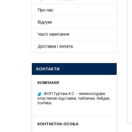
Про нас
Відгуки
Часті запитання
Доставка і оплата
КОНТАКТИ
ФОП Гур'єва К.С. - менюхолдери,
пластикові підставки, таблички, бейджі,
ХоРеКа