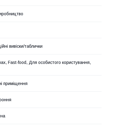
иробництво
ійні вивіски/таблички
вах, Fast-food, Для особистого користування,
і приміщення
роння
тна