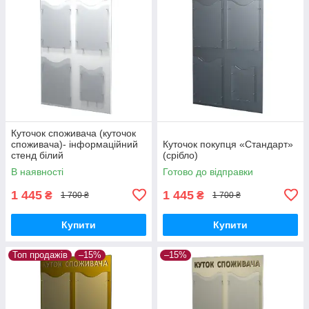
Куточок споживача (куточок
споживача)- інформаційний
Куточок покупця «Стандарт»
стенд білий
(срібло)
В наявності
Готово до відправки
1 445
1 445
₴
₴
1 700 ₴
1 700 ₴
Купити
Купити
Топ продажів
–15%
–15%