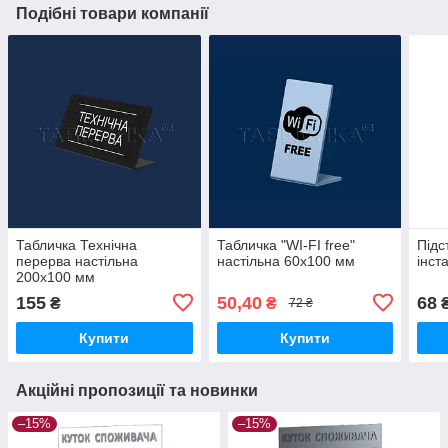
Подібні товари компанії
Табличка Технічна
Табличка "WI-FI free"
Підс
перерва настільна
настільна 60х100 мм
інст
200х100 мм
155
50,40
68
₴
₴
72 ₴
Купити
Купити
Акційні пропозиції та новинки
–15%
–15%