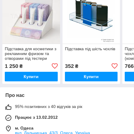
Підставка для косметики з
Підставка під шість чохлів
Підс
рекламним фризом та
чохл
отворами під тестери
(ком
230х260х300 мм
1 250
352
766
₴
₴
Купити
Купити
Про нас
95% позитивних з 40 відгуків за рік
Працює з 13.02.2012
м. Одеса
вул. Дальницька, 43/3, Одеса, Україна