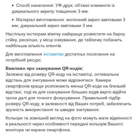
Спосіб нанесення: УФ-друк; об'ємні елементи із
дзеркального акрилу товщиною 3 мм.
Матеріал виготовлення: молочний акрил завтовшки 3
мм; дзеркальний акрил завтовшки 3 мм
Настільну інстаграм візитку найкраще розмістити на барну
стійку, ресепшн, у місці очікування, де табличку побачить
найбільша кількість клієнтів.
Для виготовлення
інстамітки
достатньо посилання на
потрібний ресурс.
Важливо про сканування QR-кодів:
Залежно від розміру QR-коду на інстамітці, оптимальна
відстань для зчитування може відрізнятися. Камери
смартфонів краще розпізнають менші QR-коди на близькій
відстані, тоді як для сканування більших кодів варто відійти
трохи далі для точного фокусування. Правильний підбір
розміру QR-коду, в залежності від Ваших потреб, забезпечить
зручність використання та швидке зчитування.
Кольори та зовнішній вигляд на фото можуть мати відмінності
в реальності через особливості передачі кольорів Вашого
монітора чи екрана смартфона.