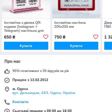
Інстамітка з двома QR
Інстамітка настінна
Дзер
кодами (Instagram +
200х200 мм
ПВХ
Telegram) настільна для
бізнесу 150х150 мм
650
750
1 3
₴
₴
Купити
Купити
Про нас
95% позитивних з 39 відгуків за рік
Працює з 13.02.2012
м. Одеса
вул. Дальницька, 43/3, Одеса, Україна
Контакти
Сьогодні працює з 09:00 до 18:00