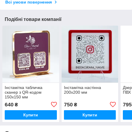
Всі умови повернення
Подібні товари компанії
Інстамітка табличка
Інстамітка настінна
Дзер
сканер з QR-кодом
200х200 мм
ПВХ
150х150 мм
640
750
795
₴
₴
Купити
Купити