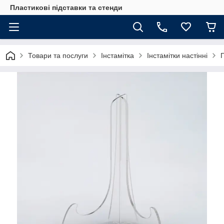
Пластикові підставки та стенди
Товари та послуги
Інстамітка
Інстамітки настінні
П