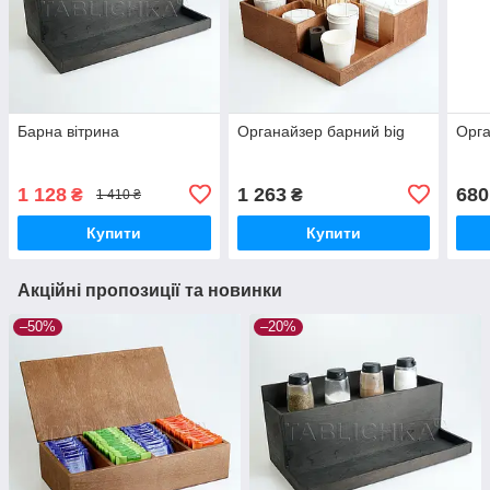
Барна вітрина
Органайзер барний big
Орга
1 128
1 263
680
₴
₴
1 410 ₴
Купити
Купити
Акційні пропозиції та новинки
–50%
–20%