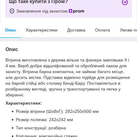
Що таке купити з Пром?
Замовлення під захистом
Опис
Характеристики
Доставка
Оплата
Умови п
Опис
Вітрина виготовлена ​​з дерева вільхи та фанери завтовшки 9 і
4 мм. Виріб добре відшліфований та оброблений лаком для
захисту. Вітрина барна компактна, не займає багато місця,
але досить містка. Підставка відмінно підійде для розміщення
на барній стійці або столику Кенді-Бару. Поставляється в
розібраному вигляді, зручна у транспортуванні та легка у
збиранні.
Характеристики:
Розмір вітрини (ШхВхГ): 282х250х500 мм
Розмір полички: 242х242 мм
Тип конструкції: розбірна
Кріплення: міжсекційна стяжка