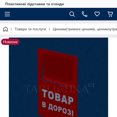
Пластикові підставки та стенди
Товари та послуги
Цінники(тримачі цінників, цінникоутр
Новинка