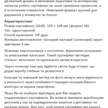
Делікатний дизайн із квітковими акцентами та мотивуючим
написом робить сертифікат не лише приємним презентом, а
й естетичним елементом. Невеликий формат зручний для
дарування у конвертах чи боксах.
Характеристики:
Розмір сертифікату (ШхВ): 105 × 148 мм (формат А6)
Тип: односторонній
Спосіб нанесення: УФ друк
Матеріал виготовлення: прозорий матовий (сатиновий) акрил
завтовшки 3 мм.
Можлива персоналізація з логотипом, фірмовими кольорами
та унікальними написами. Такий сертифікат виглядає
стильно, витончено та однозначно запам’ятовується.
Через сатинову текстуру відбиття світла буде м’яким, що
додає виробу глибини та делікатності.
Кольори та зовнішній вигляд на фото можуть мати відмінності
в реальності через особливості передачі кольорів Вашого
монітора чи екрана смартфона.
Якщо Ви не знайшли відповідну для Вас модель
подарункового сертифіката, Ви можете замовити виробництво
дипломів у нас за індивідуальним макетом з доставкою по
регіонах країни. Для того, щоб купити сертифікат від нашого