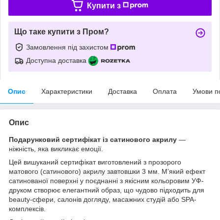
Купити з
Що таке купити з Пром?
Замовлення під захистом
Доступна доставка
Опис
Характеристики
Доставка
Оплата
Умови п
Опис
Подарунковий сертифікат із сатинового акрилу
—
ніжність, яка викликає емоції.
Цей вишуканий сертифікат виготовлений з прозорого
матового (сатинового) акрилу завтовшки 3 мм. М’який ефект
сатинованої поверхні у поєднанні з якісним кольоровим УФ-
друком створює елегантний образ, що чудово підходить для
beauty-сфери, салонів догляду, масажних студій або SPA-
комплексів.