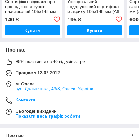
Сертифікат відзнака про
Універсальний
Серт
проходження курсів
подарунковий сертифікат
закі
пластиковий 105х148 мм
із акрилу 105х148 мм (А6
мм (
(А6 формат)
формат)
140
195
600
₴
₴
Купити
Купити
Про нас
95% позитивних з 40 відгуків за рік
Працює з 13.02.2012
м. Одеса
вул. Дальницька, 43/3, Одеса, Україна
Контакти
Сьогодні вихідний
Показати весь графік роботи
Про нас