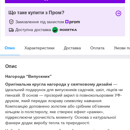
Що таке купити з Пром?
Замовлення під захистом
Доступна доставка
Опис
Характеристики
Доставка
Оплата
Умови п
Опис
Нагорода “Випускник”
Оригінальна кругла нагорода у святковому дизайні
—
ідеальний подарунок для випускників садочків, шкіл, ліцеїв чи
гімназій. В основі — прозорий акрил із повнокольоровим УФ-
друком, який передає яскраву символіку навчання.
Композицію доповнено золотим або срібним об’ємним
кільцем із полістиролу, яке створює ефект «рамки»,
підкреслюючи урочистість моменту. Основа з натуральної
фанери додає виробу тепла та природності.