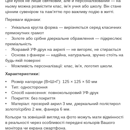
Цей кубок не лише святковий, але й персоналізований — на
ньому можна розмістити клас, ім’я учня або школу. Він стане
цінним сувеніром та пам’яттю про важливу подію в житті.
Переваги відзнаки:
- Унікальна кругла форма — вирізняється серед класичних
прямокутних грамот
- Золоте або срібне дзеркальне обрамлення — підкреслює
преміальність
- Яскравий УФ-друк на акрилі — не вигоряє, не стирається
- Основа з фанери — надійна, натуральна, зручно стоїть на
будь-якій поверхні
- Можливість персоналізації: клас, ім’я, логотип школи.
Характеристики:
• Розмір нагороди (В×Ш×Г): 125 × 125 × 50 мм
• Тип: одностороння
• Спосіб нанесення: повнокольоровий УФ-друк
• Покриття: без покриття
• Матеріал: прозорий акрил 3 мм, дзеркальний полістирол
золото/срібло 2 мм, фанера 6 мм.
Кольори та зовнішній вигляд на фото можуть мати відмінності
в реальності через особливості передачі кольорів Вашого
монітора чи екрана смартфона.