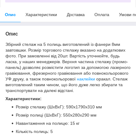
Опис
Характеристики
Доставка
Оплата
Умови п
Опис
Збірний стелаж на 5 полиць виготовлений із фанери 8мм
завтовшки. Розмір торгового стелажу вказано на додаткових
фото. При замовленні від 20шт. Вартість уточнюйте, будь
ласка, у наших менеджерів. Верхня частина стелажу (промо-
панель) дозволяє розмістити логотип за допомогою лазерного
гравіювання, фрезерного гравіювання або повнокольорового
УФ друку, а також повнокольорової
наклейки
оракал. Стелаж
виготовлений таким чином, що його дуже легко збирати та
транспортувати на далекі відстані.
Характеристики:
Розмір стелажу (ШхВхГ): 590х1790х310 мм
Розмір полиці (ШхВхГ): 550х280х290 мм
Навантаження на полицю: 15 кг
Кількість полиць: 5