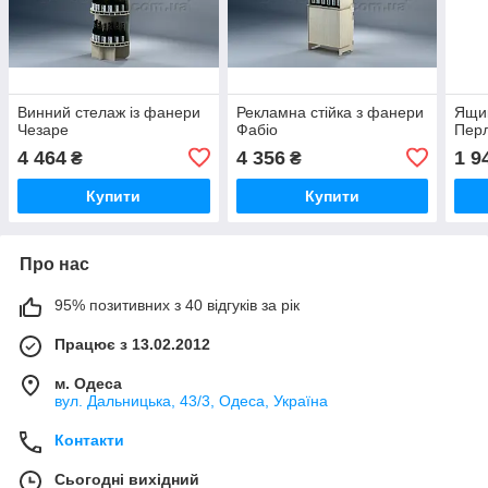
Винний стелаж із фанери
Рекламна стійка з фанери
Ящик
Чезаре
Фабіо
Пер
4 464
4 356
1 9
₴
₴
Купити
Купити
Про нас
95% позитивних з 40 відгуків за рік
Працює з 13.02.2012
м. Одеса
вул. Дальницька, 43/3, Одеса, Україна
Контакти
Сьогодні вихідний