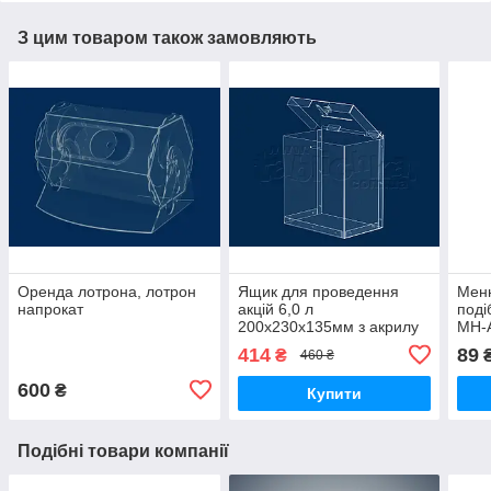
З цим товаром також замовляють
Оренда лотрона, лотрон
Ящик для проведення
Мен
напрокат
акцій 6,0 л
поді
200х230х135мм з акрилу
MH-
1,8 мм
414
89
₴
460 ₴
600
₴
Купити
Подібні товари компанії