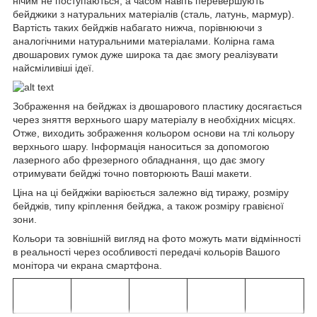
нічим не поступаються, а часом навіть перевершують
бейджики з натуральних матеріалів (сталь, латунь, мармур).
Вартість таких бейджів набагато нижча, порівнюючи з
аналогічними натуральними матеріалами. Колірна гама
двошарових гумок дуже широка та дає змогу реалізувати
найсміливіші ідеї.
Зображення на бейджах із двошарового пластику досягається
через зняття верхнього шару матеріалу в необхідних місцях.
Отже, виходить зображення кольором основи на тлі кольору
верхнього шару. Інформація наноситься за допомогою
лазерного або фрезерного обладнання, що дає змогу
отримувати бейджі точно повторюють Ваші макети.
Ціна на ці бейджіки варіюється залежно від тиражу, розміру
бейджів, типу кріплення бейджа, а також розміру гравієної
зони.
Кольори та зовнішній вигляд на фото можуть мати відмінності
в реальності через особливості передачі кольорів Вашого
монітора чи екрана смартфона.