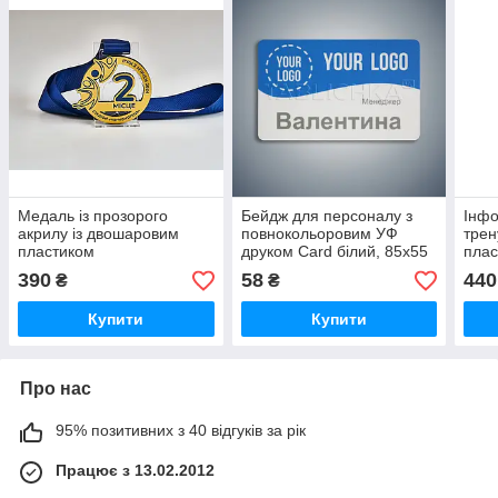
Медаль із прозорого
Бейдж для персоналу з
Інфо
акрилу із двошаровим
повнокольоровим УФ
трен
пластиком
друком Сard білий, 85х55
плас
мм
390
58
440
₴
₴
Купити
Купити
Про нас
95% позитивних з 40 відгуків за рік
Працює з 13.02.2012