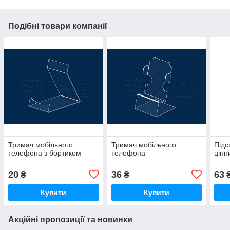
Подібні товари компанії
Тримач мобільного
Тримач мобільного
Підс
телефона з бортиком
телефона
цінн
20
36
63
₴
₴
Купити
Купити
Акційні пропозиції та новинки