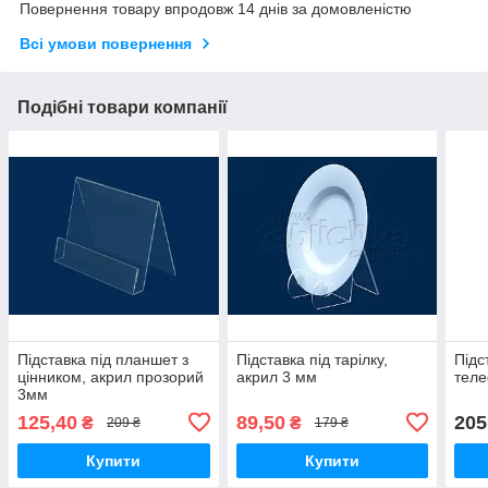
Повернення товару впродовж 14 днів за домовленістю
Всі умови повернення
Подібні товари компанії
Підставка під планшет з
Підставка під тарілку,
Підс
цінником, акрил прозорий
акрил 3 мм
теле
3мм
125,40
89,50
205
₴
₴
209 ₴
179 ₴
Купити
Купити