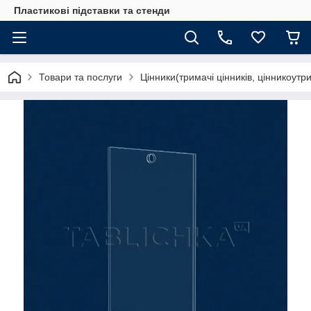
Пластикові підставки та стенди
Товари та послуги
Цінники(тримачі цінників, цінникоутр