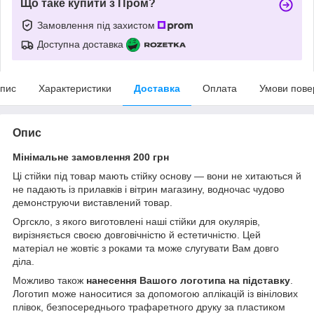
Що таке купити з Пром?
Замовлення під захистом
Доступна доставка
пис
Характеристики
Доставка
Оплата
Умови пове
Опис
Мінімальне замовлення 200 грн
Ці стійки під товар мають стійку основу — вони не хитаються й
не падають із прилавків і вітрин магазину, водночас чудово
демонструючи виставлений товар.
Оргскло, з якого виготовлені наші стійки для окулярів,
вирізняється своєю довговічністю й естетичністю. Цей
матеріал не жовтіє з роками та може слугувати Вам довго
діла.
Можливо також
нанесення Вашого логотипа на підставку
.
Логотип може наноситися за допомогою аплікацій із вінілових
плівок, безпосереднього трафаретного друку за пластиком