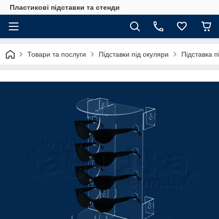
Пластикові підставки та стенди
Товари та послуги
Підставки під окуляри
Підставка п