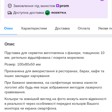
Замовлення під захистом
Доступна доставка
Опис
Характеристики
Доставка
Оплата
Умови п
Опис
Підставка для серветок виготовлена з фанери, товщиною 10
мм, ретельно відшліфована і покрита морилкою.
Розмір: 100х80х50 мм
Призначена для використання в ресторанах, барах, кафе та
інших закладах харчування.
При бажанні замовника, на салфетницю можна нанести
логотип або будь-яке інше зображення методом лазерного
гравіювання.
Кольори та зовнішній вигляд на фото можуть мати відмінності
в реальності через особливості передачі кольорів Вашого
монітора чи екрана смартфона.