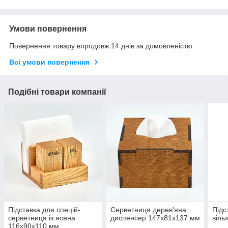
Умови повернення
Повернення товару впродовж 14 днів за домовленістю
Всі умови повернення
Подібні товари компанії
Підставка для спецій-
Серветниця дерев'яна
Підс
серветниця із ясена
диспенсер 147х81х137 мм
віль
116х90х110 мм