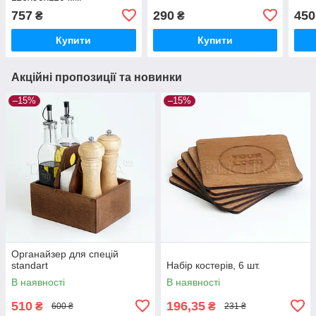
757
290
450
₴
₴
Купити
Купити
Акційні пропозиції та новинки
–15%
–15%
Органайзер для спецій
standart
Набір костерів, 6 шт.
В наявності
В наявності
510
196,35
₴
₴
600 ₴
231 ₴