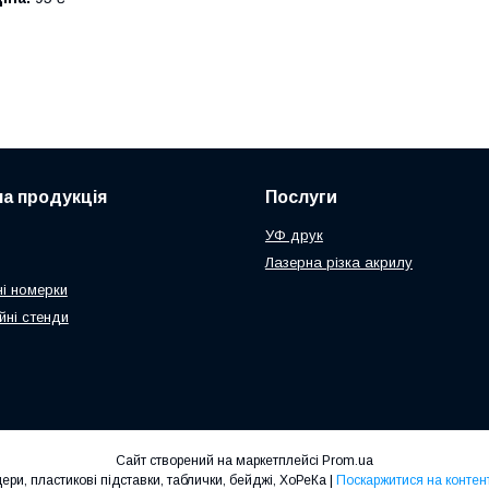
а продукція
Послуги
УФ друк
Лазерна різка акрилу
і номерки
йні стенди
Сайт створений на маркетплейсі
Prom.ua
ФОП Гур'єва К.С. - менюхолдери, пластикові підставки, таблички, бейджі, ХоРеКа |
Поскаржитися на контен