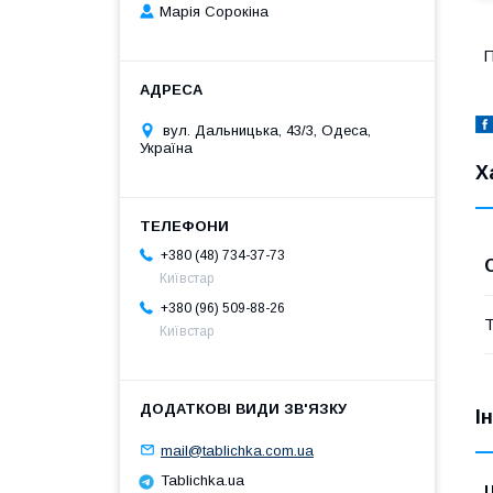
Марія Сорокіна
П
вул. Дальницька, 43/3, Одеса,
Україна
Х
+380 (48) 734-37-73
Київстар
+380 (96) 509-88-26
Т
Київстар
І
mail@tablichka.com.ua
Tablichka.ua
Ц