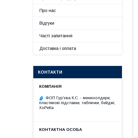
Про нас
Відгуки
Часті запитання
Доставка і оплата
КОНТАКТИ
ФОП Гур'єва К.С. - менюхолдери,
пластикові підставки, таблички, бейджі,
ХоРеКа