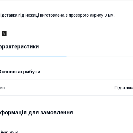
ідставка під ножиці виготовлена з прозорого акрилу 3 мм.
арактеристики
Основні атрибути
ип
Підставк
нформація для замовлення
іна:
95 ₴