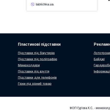
tablichka.ua
Пластикові підставки
Рекламн
Підставки під біжутерію
Лототрони
Підставки під поліграфію
Бейджі
Менюхолдери
Гардеробн
Підставки під взуття
Інформаці
Підставки для телефонів
Гірки під різний товар