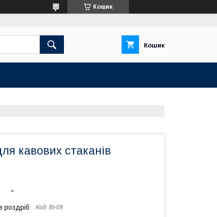
Кошик
Кошик
ля кавових стаканів
в роздріб
Код:
BI-09