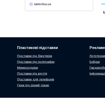
tablichka.ua
Ц
Пластикові підставки
Рекламн
Підставки під біжутерію
Лототрони
Підставки під поліграфію
Бейджі
Менюхолдери
Гардеробн
Підставки під взуття
Інформаці
Підставки для телефонів
Гірки під різний товар