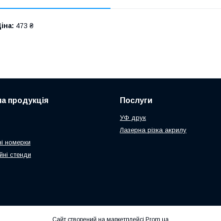
іна:
473 ₴
а продукція
Послуги
УФ друк
Лазерна різка акрилу
і номерки
йні стенди
Сайт створений на маркетплейсі
Prom.ua