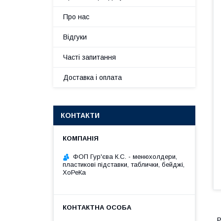
Про нас
Відгуки
Часті запитання
Доставка і оплата
КОНТАКТИ
ФОП Гур'єва К.С. - менюхолдери,
пластикові підставки, таблички, бейджі,
ХоРеКа
Р