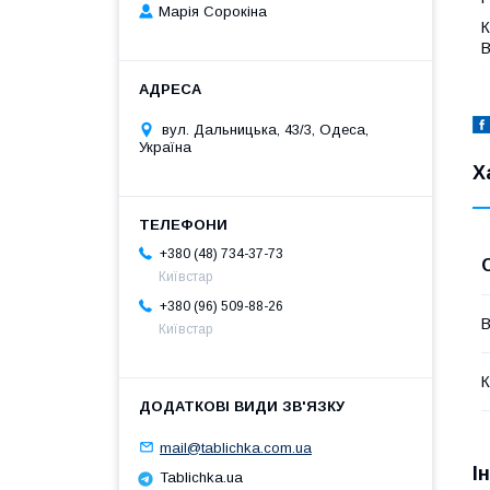
Марія Сорокіна
К
В
вул. Дальницька, 43/3, Одеса,
Україна
Х
+380 (48) 734-37-73
Київстар
+380 (96) 509-88-26
В
Київстар
К
mail@tablichka.com.ua
І
Tablichka.ua